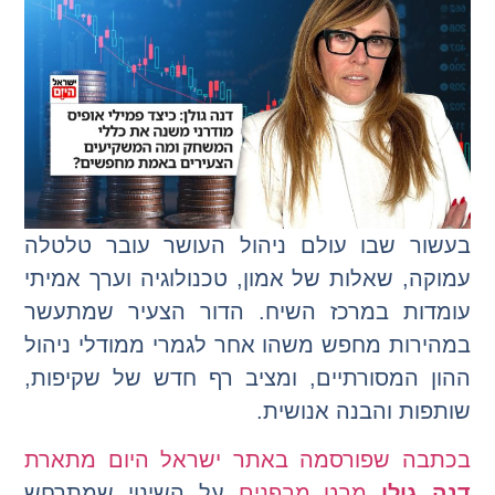
בעשור שבו עולם ניהול העושר עובר טלטלה
עמוקה, שאלות של אמון, טכנולוגיה וערך אמיתי
עומדות במרכז השיח. הדור הצעיר שמתעשר
במהירות מחפש משהו אחר לגמרי ממודלי ניהול
ההון המסורתיים, ומציב רף חדש של שקיפות,
שותפות והבנה אנושית.
בכתבה שפורסמה באתר ישראל היום מתארת
דנה גולן
מבט מבפנים
על השינוי שמתרחש